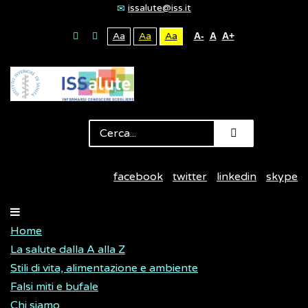
issalute@iss.it
Aa
Aa
Aa
A-
A
A+
facebook
twitter
linkedin
skype
Home
La salute dalla A alla Z
Stili di vita, alimentazione e ambiente
Falsi miti e bufale
Chi siamo