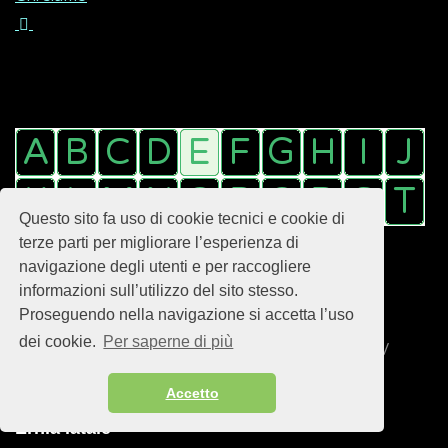
Questo sito fa uso di cookie tecnici e cookie di
terze parti per migliorare l’esperienza di
navigazione degli utenti e per raccogliere
informazioni sull’utilizzo del sito stesso.
Proseguendo nella navigazione si accetta l’uso
dei cookie.
Per saperne di più
Sei qui:
Home
La salute dalla A alla Z
E
Ernia iatale
Accetto
Ernia iatale