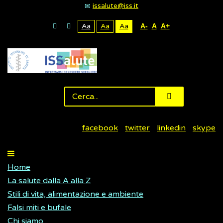
issalute@iss.it
Aa
Aa
Aa
A-
A
A+
facebook
twitter
linkedin
skype
Home
La salute dalla A alla Z
Stili di vita, alimentazione e ambiente
Falsi miti e bufale
Chi siamo