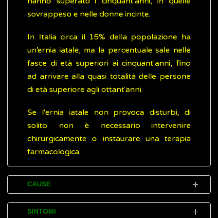
hanno superato i cinquant'anni, in quelle
sovrappeso e nelle donne incinte.
In Italia circa il 15% della popolazione ha
un’ernia iatale, ma la percentuale sale nelle
fasce di età superiori ai cinquant'anni, fino
ad arrivare alla quasi totalità delle persone
di età superiore agli ottant'anni.
Se l'ernia iatale non provoca disturbi, di
solito non è necessario intervenire
chirurgicamente o instaurare una terapia
farmacologica.
CAUSE
Le cause dell'ernia iatale non sono chiare. Si
SINTOMI