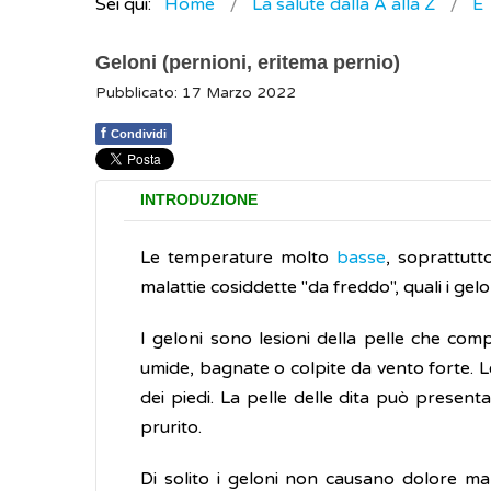
Sei qui:
Home
La salute dalla A alla Z
E
Geloni (pernioni, eritema pernio)
Pubblicato: 17 Marzo 2022
f
Condividi
INTRODUZIONE
Le temperature molto
basse
, soprattut
malattie cosiddette "da freddo", quali i gel
I geloni sono lesioni della pelle che co
umide, bagnate o colpite da vento forte. L
dei piedi. La pelle delle dita può present
prurito.
Di solito i geloni non causano dolore ma,