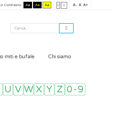
to Contrasto
Aa
Aa
Aa
A-
A
A+
si miti e bufale
Chi siamo