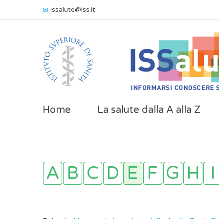
issalute@iss.it
Home
La salute dalla A alla Z