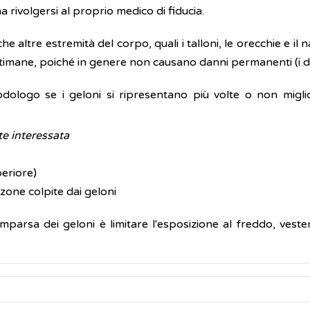
a rivolgersi al proprio medico di fiducia.
he altre estremità del corpo, quali i talloni, le orecchie e il n
timane, poiché in genere non causano danni permanenti (i dis
podologo se i geloni si ripresentano più volte o non mig
te interessata
eriore)
e zone colpite dai geloni
parsa dei geloni è limitare l'esposizione al freddo, veste