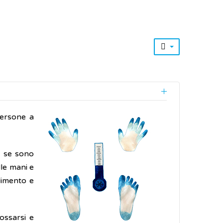
persone a
e se sono
le mani e
idimento e
ossarsi e