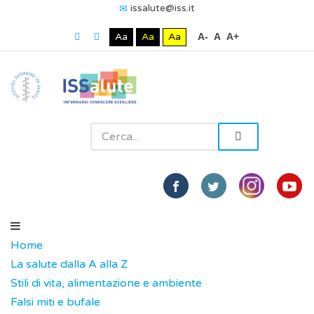
issalute@iss.it
Aa
Aa
Aa
A-
A
A+
Home
La salute dalla A alla Z
Stili di vita, alimentazione e ambiente
Falsi miti e bufale