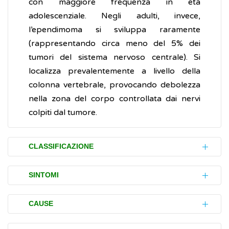
con maggiore frequenza in età
adolescenziale. Negli adulti, invece,
l’ependimoma si sviluppa raramente
(rappresentando circa meno del 5% dei
tumori del sistema nervoso centrale). Si
localizza prevalentemente a livello della
colonna vertebrale, provocando debolezza
nella zona del corpo controllata dai nervi
colpiti dal tumore.
CLASSIFICAZIONE
L’ependimoma, così come tutti i tumori
SINTOMI
cerebrali, viene classificato
dall’Organizzazione Mondiale della Sanità
In caso di ependimomi di I o II grado, i
CAUSE
(OMS) in 4 differenti gradi in base a
sintomi si manifestano gradualmente (anche
specifiche caratteristiche di sviluppo: