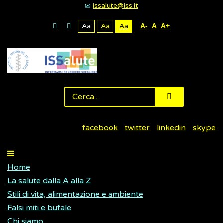
issalute@iss.it
Aa
Aa
Aa
A-
A
A+
facebook
twitter
linkedin
skype
Home
La salute dalla A alla Z
Stili di vita, alimentazione e ambiente
Falsi miti e bufale
Chi siamo