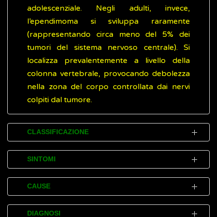
adolescenziale. Negli adulti, invece,
l’ependimoma si sviluppa raramente
(rappresentando circa meno del 5% dei
tumori del sistema nervoso centrale). Si
localizza prevalentemente a livello della
colonna vertebrale, provocando debolezza
nella zona del corpo controllata dai nervi
colpiti dal tumore.
CLASSIFICAZIONE
L’ependimoma, così come tutti i tumori
SINTOMI
cerebrali, viene classificato
dall’Organizzazione Mondiale della Sanità
In caso di ependimomi di I o II grado, i
CAUSE
(OMS) in 4 differenti gradi in base a
sintomi si manifestano gradualmente (anche
specifiche caratteristiche di sviluppo:
nell’arco di alcuni mesi) perché la massa
Nella maggioranza dei casi non sono note le
DIAGNOSI