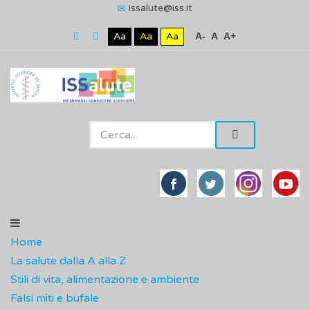
issalute@iss.it
Aa
Aa
Aa
A-
A
A+
Home
La salute dalla A alla Z
Stili di vita, alimentazione e ambiente
Falsi miti e bufale