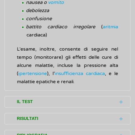
nausea o
vomito
debolezza
confusione
battito cardiaco irregolare
(
aritmia
cardiaca)
L'esame, inoltre, consente di seguire nel
tempo (monitorare) gli effetti delle cure di
alcune malattie, incluse la pressione alta
(
ipertensione
), l’
insufficienza cardiaca
, e le
malattie epatiche e renali.
IL TEST
L'esame (test) consiste in un'analisi di
RISULTATI
laboratorio effettuata attraverso il prelievo
di una piccola quantità di sangue da una
Le concentrazioni degli elettroliti dipendono