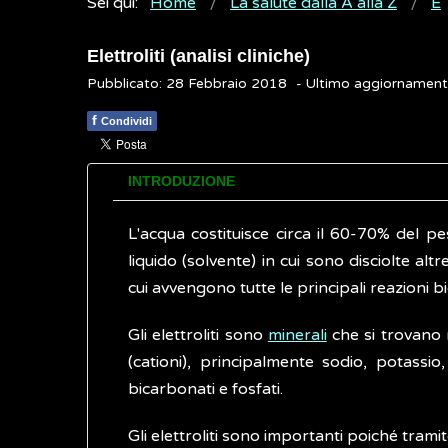
Sei qui:
Home
La salute dalla A alla Z
E
Elettroliti (analisi cliniche)
Pubblicato: 28 Febbraio 2018
- Ultimo aggiornamen
f
Condividi
INTRODUZIONE
L'acqua costituisce circa il 60-70% del p
liquido (solvente) in cui sono disciolte alt
cui avvengono tutte le principali reazioni bi
Gli elettroliti sono
minerali
che si trovano n
(cationi), principalmente sodio, potassio,
bicarbonati e fosfati.
Gli elettroliti sono importanti poiché tramit