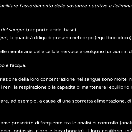
ilitare l'assorbimento delle sostanze nutritive e l'elimina
h) del sangue
(rapporto acido-base)
ngue
, la quantità di liquidi presenti nel corpo (equilibrio idrico
tà delle membrane delle cellule nervose e svolgono funzioni in 
o e l'acqua.
zione della loro concentrazione nel sangue sono molte: mala
 reni, la respirazione o la capacità di mantenere l’equilibrio
ariare, ad esempio, a causa di una scorretta alimentazione, di 
esame prescritto di frequente tra le analisi di controllo (anal
odio, potassio, cloro e bicarbonato); il loro equilibrio, i