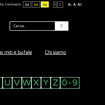
lto Contrasto
Aa
Aa
Aa
A-
A
A+
si miti e bufale
Chi siamo