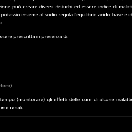
ione può creare diversi disturbi ed essere indice di malatt
il potassio insieme al sodio regola l'equilibrio acido-base e i
o.
 essere prescritta in presenza di:
iaca)
tempo (monitorare) gli effetti delle cure di alcune malattie
he e renali.