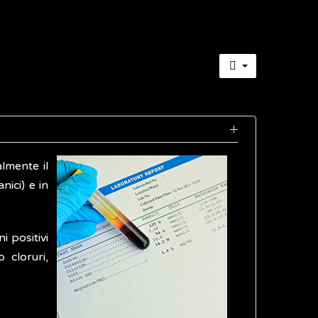
lmente il
nici) e in
i positivi
o cloruri,