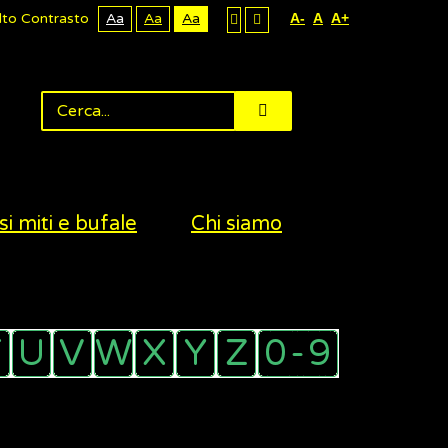
lto Contrasto
Aa
Aa
Aa
A-
A
A+
si miti e bufale
Chi siamo