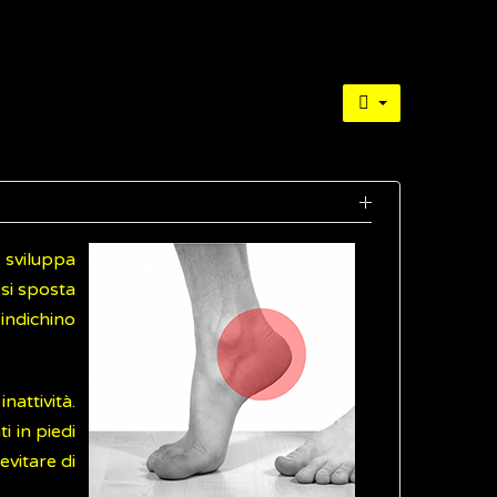
i sviluppa
si sposta
 indichino
attività.
 in piedi
vitare di