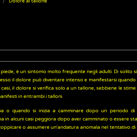
Dolore al tallone
l piede, è un sintomo molto frequente negli adulti. Di solito s
sso il dolore può diventare intenso e manifestarsi quando 
casi, il dolore si verifica solo a un tallone, sebbene le stime
nifesti in entrambi i talloni.
tina o quando si inizia a camminare dopo un periodo di in
 in alcuni casi peggiora dopo aver camminato o essere stati
zoppicare o assumere un'andatura anomala nel tentativo di e