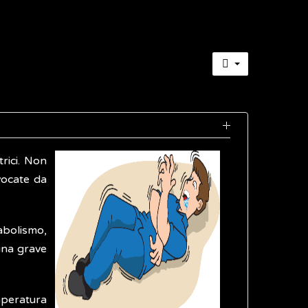
trici. Non
vocate da
abolismo,
una grave
mperatura