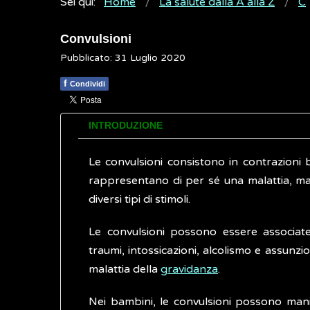
Sei qui:
Home
La salute dalla A alla Z
C
Convulsioni
Pubblicato: 31 Luglio 2020
f
Condividi
INTRODUZIONE
Le convulsioni consistono in contrazioni b
rappresentano di per sé una malattia, ma l
diversi tipi di stimoli.
Le convulsioni possono essere associa
traumi, intossicazioni, alcolismo e assunzi
malattia della
gravidanza
.
Nei bambini, le convulsioni possono man