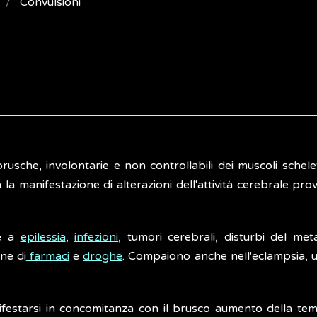
Convulsioni
rusche, involontarie e non controllabili dei muscoli schele
a manifestazione di alterazioni dell'attività cerebrale pro
te a
epilessia
,
infezioni
, tumori cerebrali, disturbi del met
one di
farmaci
e
droghe
. Compaiono anche nell'eclampsia, 
ifestarsi in concomitanza con il brusco aumento della te