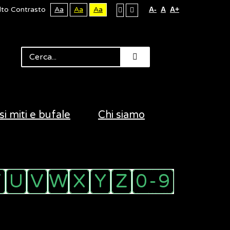
lto Contrasto
Aa
Aa
Aa
A-
A
A+
si miti e bufale
Chi siamo