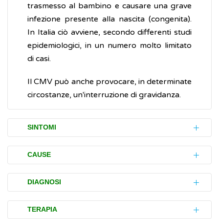
trasmesso al bambino e causare una grave
infezione presente alla nascita (congenita).
In Italia ciò avviene, secondo differenti studi
epidemiologici, in un numero molto limitato
di casi.
Il CMV può anche provocare, in determinate
circostanze, un'interruzione di gravidanza.
SINTOMI
L'infezione da citomegalovirus (CMV) si
CAUSE
contrae generalmente nel corso
dell'infanzia, dell'adolescenza o, più
Il citomegalovirus (CMV) è un
virus
molto
DIAGNOSI
raramente, in età adulta.
diffuso e quasi tutta la popolazione ne viene
in contatto in qualche fase della vita.
L’accertamento (diagnosi) di una eventuale
TERAPIA
Spesso non causa alcun disturbo (sintomo)