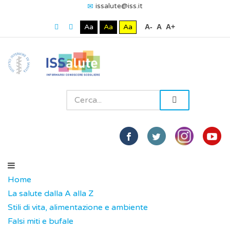
issalute@iss.it
Aa
Aa
Aa
A-
A
A+
Home
La salute dalla A alla Z
Stili di vita, alimentazione e ambiente
Falsi miti e bufale