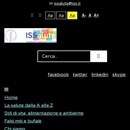
issalute@iss.it
Aa
Aa
Aa
A-
A
A+
facebook
twitter
linkedin
skype
Home
La salute dalla A alla Z
Stili di vita, alimentazione e ambiente
Falsi miti e bufale
Chi siamo