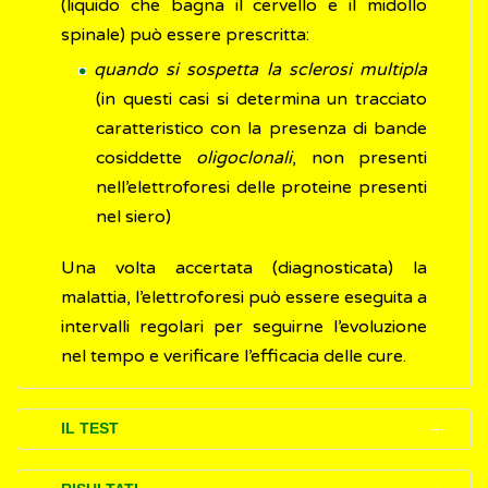
(liquido che bagna il cervello e il midollo
spinale) può essere prescritta:
quando si sospetta la sclerosi multipla
(in questi casi si determina un tracciato
caratteristico con la presenza di bande
cosiddette
oligoclonali
, non presenti
nell’elettroforesi delle proteine presenti
nel siero)
Una volta accertata (diagnosticata) la
malattia, l’elettroforesi può essere eseguita a
intervalli regolari per seguirne l’evoluzione
nel tempo e verificare l’efficacia delle cure.
IL TEST
L'elettroforesi delle proteine è una tecnica