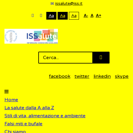
issalute@iss.it
Aa
Aa
Aa
A-
A
A+
facebook
twitter
linkedin
skype
Home
La salute dalla A alla Z
Stili di vita, alimentazione e ambiente
Falsi miti e bufale
Chi siamo