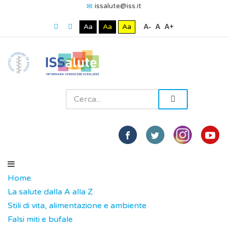
issalute@iss.it
Aa
Aa
Aa
A-
A
A+
Home
La salute dalla A alla Z
Stili di vita, alimentazione e ambiente
Falsi miti e bufale