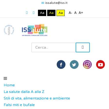
issalute@iss.it
Aa
Aa
Aa
A-
A
A+
Home
La salute dalla A alla Z
Stili di vita, alimentazione e ambiente
Falsi miti e bufale