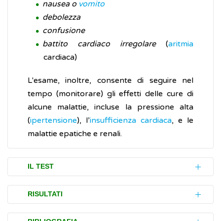
nausea o
vomito
debolezza
confusione
battito cardiaco irregolare
(
aritmia
cardiaca)
L'esame, inoltre, consente di seguire nel
tempo (monitorare) gli effetti delle cure di
alcune malattie, incluse la pressione alta
(
ipertensione
), l’
insufficienza cardiaca
, e le
malattie epatiche e renali.
IL TEST
L'esame (test) consiste in un'analisi di
RISULTATI
laboratorio effettuata attraverso il prelievo
di una piccola quantità di sangue da una
Le concentrazioni degli elettroliti dipendono