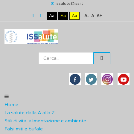
issalute@iss.it
Aa
Aa
Aa
A-
A
A+
Home
La salute dalla A alla Z
Stili di vita, alimentazione e ambiente
Falsi miti e bufale