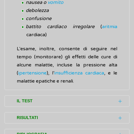
nausea o
vomito
debolezza
confusione
battito cardiaco irregolare
(
aritmia
cardiaca)
L'esame, inoltre, consente di seguire nel
tempo (monitorare) gli effetti delle cure di
alcune malattie, incluse la pressione alta
(
ipertensione
), l’
insufficienza cardiaca
, e le
malattie epatiche e renali.
IL TEST
L'esame (test) consiste in un'analisi di
RISULTATI
laboratorio effettuata attraverso il prelievo
di una piccola quantità di sangue da una
Le concentrazioni degli elettroliti dipendono