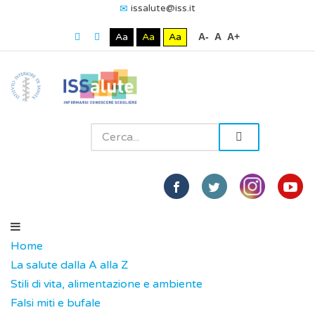
issalute@iss.it
Aa
Aa
Aa
A-
A
A+
Home
La salute dalla A alla Z
Stili di vita, alimentazione e ambiente
Falsi miti e bufale