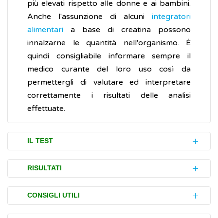
più elevati rispetto alle donne e ai bambini.
Anche l'assunzione di alcuni
integratori
alimentari
a base di creatina possono
innalzarne le quantità nell'organismo. È
quindi consigliabile informare sempre il
medico curante del loro uso così da
permettergli di valutare ed interpretare
correttamente i risultati delle analisi
effettuate.
IL TEST
La rilevazione dei valori (test) della creatinina
RISULTATI
è fondamentale per valutare la funzionalità
renale. Essa è prescritta a persone che
I valori di creatinina presenti nel sangue e
CONSIGLI UTILI
presentano disturbi (sintomi) quali:
nelle urine variano in base ad età, sesso,