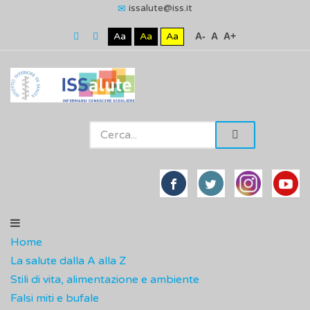
issalute@iss.it
Aa
Aa
Aa
A-
A
A+
Home
La salute dalla A alla Z
Stili di vita, alimentazione e ambiente
Falsi miti e bufale