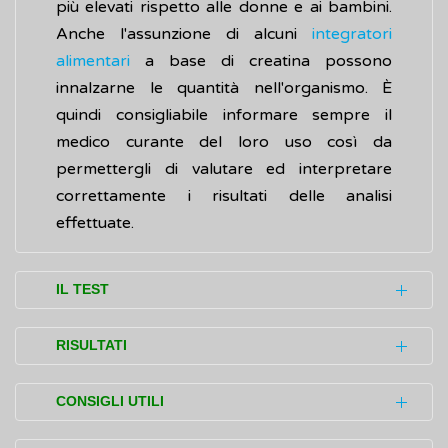
più elevati rispetto alle donne e ai bambini.
Anche l'assunzione di alcuni
integratori
alimentari
a base di creatina possono
innalzarne le quantità nell'organismo. È
quindi consigliabile informare sempre il
medico curante del loro uso così da
permettergli di valutare ed interpretare
correttamente i risultati delle analisi
effettuate.
IL TEST
La rilevazione dei valori (test) della creatinina
RISULTATI
è fondamentale per valutare la funzionalità
renale. Essa è prescritta a persone che
I valori di creatinina presenti nel sangue e
CONSIGLI UTILI
presentano disturbi (sintomi) quali:
nelle urine variano in base ad età, sesso,