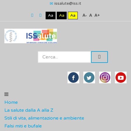
issalute@iss.it
Aa
Aa
Aa
A-
A
A+
Home
La salute dalla A alla Z
Stili di vita, alimentazione e ambiente
Falsi miti e bufale