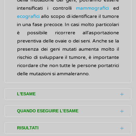
della mutazione dei geni, potranno essere
intensificati i controlli
mammografici
ed
ecografici
allo scopo di identificare il tumore
in una fase precoce. In casi molto particolari
è possibile ricorrere all'asportazione
preventiva delle ovaie o dei seni. Anche se la
presenza dei geni mutati aumenta molto il
rischio di sviluppare il tumore, è importante
ricordare che non tutte le persone portatrici
delle mutazioni si ammaleranno.
L'ESAME
Il test (esame) analizza nel dettaglio la
QUANDO ESEGUIRE L’ESAME
sequenza di molecole dei geni BRCA1 e
BRCA2 per cercare alterazioni (mutazioni)
La presenza di più casi di
tumore
in una
RISULTATI
associate ad una condizione ereditaria di
stessa famiglia, eventualmente comparsi in