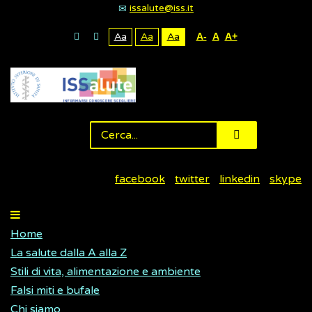
issalute@iss.it
Aa
Aa
Aa
A-
A
A+
facebook
twitter
linkedin
skype
Home
La salute dalla A alla Z
Stili di vita, alimentazione e ambiente
Falsi miti e bufale
Chi siamo