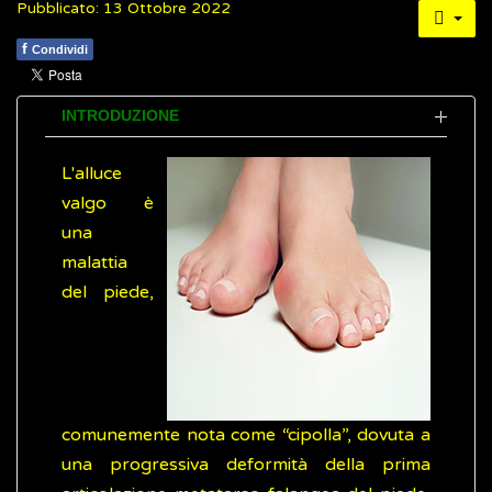
Pubblicato: 13 Ottobre 2022
f
Condividi
INTRODUZIONE
L'alluce
valgo è
una
malattia
del piede,
comunemente nota come “cipolla”, dovuta a
una progressiva deformità della prima