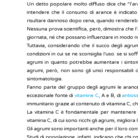
Un detto popolare molto diffuso dice che “l’ara
intendere che il consumo di arance è indicato
risultare dannoso dopo cena, quando renderebbe
Nessuna prova scientifica, però, dimostra che l’
giornata, né che possano influenzare in modo ne
Tuttavia, considerando che il succo degli agrumi
condizioni in cui se ne sconsiglia l’uso: se si sof
agrumi in quanto potrebbe aumentare i sintomi 
agrumi, però, non sono gli unici responsabili 
sintomatologia.
Fanno parte del gruppo degli agrumi le arance, 
eccezionale fonte di
vitamine
C
, A e B, di
antioss
immunitario grazie al contenuto di vitamina C, c
La vitamina C è fondamentale per mantenere la 
vitamina C, di cui sono ricchi gli agrumi, miglio
Gli agrumi sono importanti anche per il loro conte
Studi di popolazione, infatti, indicano che chi c