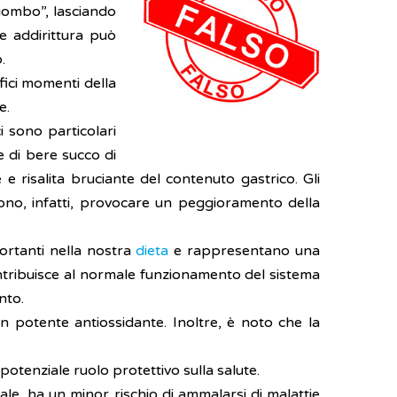
piombo”, lasciando
e addirittura può
.
fici momenti della
e.
i sono particolari
e di bere succo di
 risalita bruciante del contenuto gastrico. Gli
sono, infatti, provocare un peggioramento della
portanti nella nostra
dieta
e rappresentano una
ntribuisce al normale funzionamento del sistema
nto.
n potente antiossidante. Inoltre, è noto che la
potenziale ruolo protettivo sulla salute.
rale, ha un minor rischio di ammalarsi di malattie