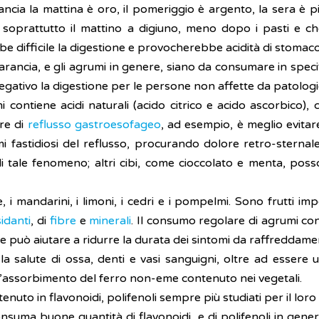
ncia la mattina è oro, il pomeriggio è argento, la sera è 
 soprattutto il mattino a digiuno, meno dopo i pasti e ch
 difficile la digestione e provocherebbe acidità di stomaco
arancia, e gli agrumi in genere, siano da consumare in speci
gativo la digestione per le persone non affette da patologi
 contiene acidi naturali (acido citrico e acido ascorbico), c
fre di
reflusso gastroesofageo
, ad esempio, è meglio evitar
fastidiosi del reflusso, procurando dolore retro-sternale e
di tale fenomeno; altri cibi, come cioccolato e menta, pos
i mandarini, i limoni, i cedri e i pompelmi. Sono frutti im
idanti
, di
fibre
e
minerali
. Il consumo regolare di agrumi co
he può aiutare a ridurre la durata dei sintomi da raffreddame
salute di ossa, denti e vasi sanguigni, oltre ad essere u
ra l’assorbimento del ferro non-eme contenuto nei vegetali.
nuto in flavonoidi, polifenoli sempre più studiati per il loro 
onsuma buone quantità di flavonoidi, e di polifenoli in gene