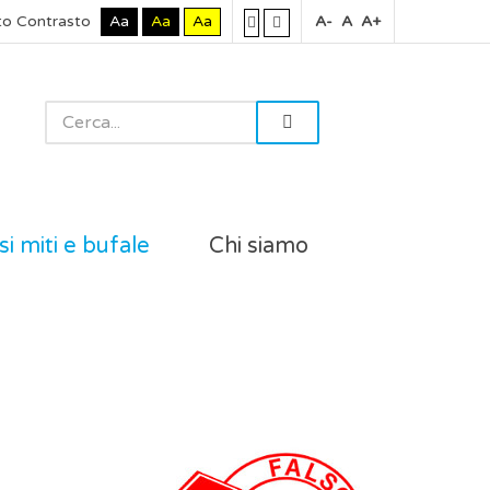
to Contrasto
Aa
Aa
Aa
A-
A
A+
si miti e bufale
Chi siamo