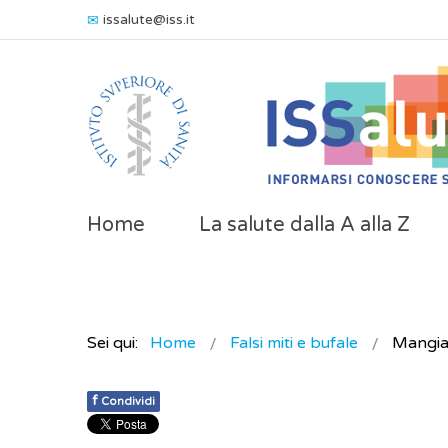
issalute@iss.it
Home
La salute dalla A alla Z
Sei qui:
Home
Falsi miti e bufale
Mangiar
f
Condividi