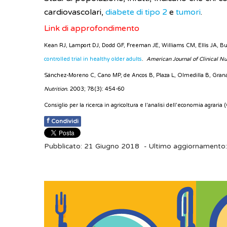
cardiovascolari,
diabete di tipo 2
e
tumori
.
Link di approfondimento
Kean RJ, Lamport DJ, Dodd GF, Freeman JE, Williams CM, Ellis JA, Bu
controlled trial in healthy older adults
.
American Journal of Clinical Nu
Sánchez-Moreno C, Cano MP, de Ancos B, Plaza L, Olmedilla B, Grana
Nutrition.
2003; 78(3): 454-60
Consiglio per la ricerca in agricoltura e l'analisi dell'economia agraria
f
Condividi
Pubblicato: 21 Giugno 2018
- Ultimo aggiornamento