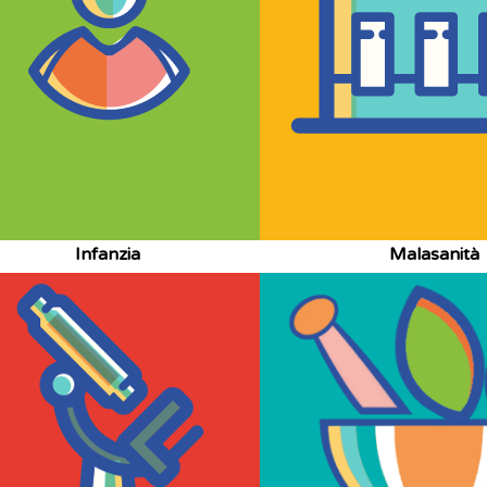
Infanzia
Malasanità