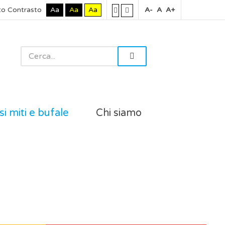
to Contrasto
Aa
Aa
Aa
A-
A
A+
si miti e bufale
Chi siamo