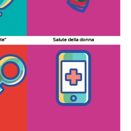
te"
Salute della donna