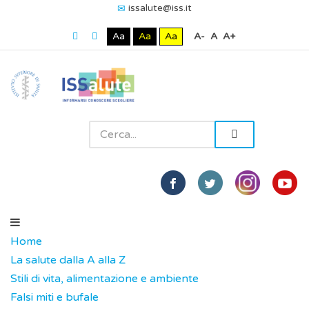
issalute@iss.it
Aa
Aa
Aa
A-
A
A+
Home
La salute dalla A alla Z
Stili di vita, alimentazione e ambiente
Falsi miti e bufale