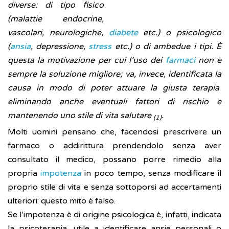
diverse: di tipo fisico
(malattie endocrine,
vascolari, neurologiche,
diabete
etc.) o psicologico
(
ansia
, depressione,
stress
etc.) o di ambedue i tipi. È
questa la motivazione per cui l’uso dei
farmaci
non è
sempre la soluzione migliore; va, invece, identificata la
causa in modo di poter attuare la giusta
terapia
eliminando anche eventuali fattori di rischio e
mantenendo uno stile di vita salutare
.
(1)
Molti uomini pensano che, facendosi prescrivere un
farmaco o addirittura prendendolo senza aver
consultato il medico, possano porre rimedio alla
propria
impotenza
in poco tempo, senza modificare il
proprio stile di vita e senza sottoporsi ad accertamenti
ulteriori: questo mito è falso.
Se l’impotenza è di origine psicologica è, infatti, indicata
la psicoterapia, utile a identificare ansie personali o