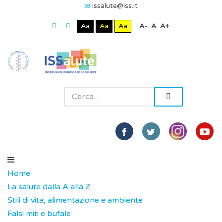
issalute@iss.it
Aa
Aa
Aa
A-
A
A+
Home
La salute dalla A alla Z
Stili di vita, alimentazione e ambiente
Falsi miti e bufale