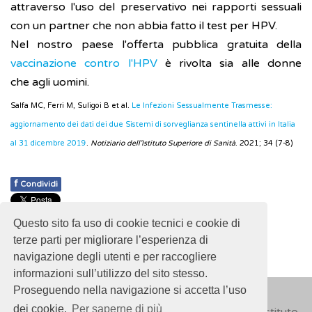
attraverso l'uso del preservativo nei rapporti sessuali
con un partner che non abbia fatto il test per HPV.
Nel nostro paese l'offerta pubblica gratuita della
vaccinazione contro l'HPV
è rivolta sia alle donne
che agli uomini.
Salfa MC, Ferri M, Suligoi B et al.
Le Infezioni Sessualmente Trasmesse:
aggiornamento dei dati dei due Sistemi di sorveglianza sentinella attivi in Italia
al 31 dicembre 2019
.
Notiziario dell'Istituto Superiore di Sanità
. 2021; 34 (7-8)
f
Condividi
Pubblicato: 28 Febbraio 2018
Questo sito fa uso di cookie tecnici e cookie di
- Ultimo aggiornamento: 03 Marzo 2022
terze parti per migliorare l’esperienza di
navigazione degli utenti e per raccogliere
informazioni sull’utilizzo del sito stesso.
Proseguendo nella navigazione si accetta l’uso
dei cookie.
Per saperne di più