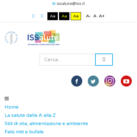
issalute@iss.it
Aa
Aa
Aa
A-
A
A+
Home
La salute dalla A alla Z
Stili di vita, alimentazione e ambiente
Falsi miti e bufale