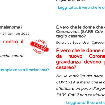
Leggi tutto: È vero che l
il melanoma?
È vero che le donne che 
Coronavirus (SARS-CoV-2
o: 27 Gennaio 2022
taglio cesareo?
 contro il
Scritto da
Super User
Categor
È vero che le donne c
eanche contro
da nuovo Coronav
gravidanza devono p
cesareo?
 terapia contro il melanoma?
No, la modalità del parto 
COVID-19, a meno che le co
effettuare un parto d’urge
SARS-CoV-2 non costituisce 
Leggi tutto: È vero c