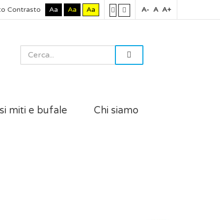
to Contrasto
Aa
Aa
Aa
A-
A
A+
si miti e bufale
Chi siamo