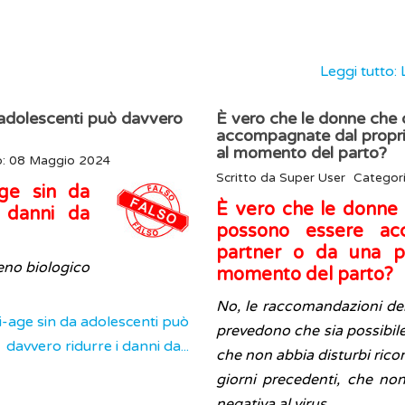
Leggi tutto: 
a adolescenti può davvero
È vero che le donne che
accompagnate dal proprio
al momento del parto?
o: 08 Maggio 2024
Scritto da
Super User
Categor
age sin da
È vero che le donne
i danni da
possono essere ac
partner o da una pe
eno biologico
momento del parto?
No, le raccomandazioni delle
ti-age sin da adolescenti può
prevedono che sia possibile
davvero ridurre i danni da...
che non abbia disturbi ricon
giorni precedenti, che non
negativa al virus.