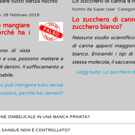
re tutto senza rischio
Lo zucchero di canna è m
Scritto da
Super User
Categor
o: 28 Febbraio 2018
Lo zucchero di canna
ò mangiare
zucchero bianco?
erché ha i
Nessuno studio scientific
di canna apporti maggiori
nto di vista
bianco. Entrambi i tipi di
ie e uva, possono mettere a
stessa molecola, il saccaros
di dentini. Il soffocamento a
Leggi tutto: Lo zucchero d
babile.
no può mangiare tutto senza
trozzarsi, perché ha i dentini?
NE OMBELICALE IN UNA BANCA PRIVATA?
IL SANGUE NON È CONTROLLATO?