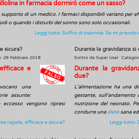
illolina in farmacia dormirò come un sasso?
l supporto di un medico. I farmaci disponibili variano per e
di o quando i disturbi del sonno sono solo occasionali.
Leggi tutto: Soffro di insonnia. Se mi prendo
 e sicura?
Durante la gravidanza si
o: 28 Febbraio 2018
Scritto da
Super User
Categor
 efficace e
Durante la gravidan
due?
ovocano una
L’alimentazione ha una dir
rie assunte:
gestante, sull’andamento d
n eccesso vengono ripresi
nutrizione del neonato. P
condurre una
dieta
sana ed 
ieta rapida, efficace e sicura?
Leggi tutto: