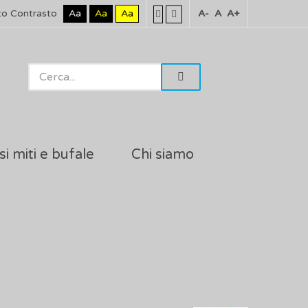
to Contrasto
Aa
Aa
Aa
A-
A
A+
si miti e bufale
Chi siamo