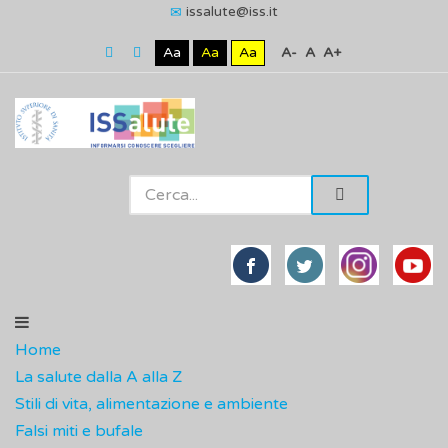
issalute@iss.it
Aa
Aa
Aa
A-
A
A+
Home
La salute dalla A alla Z
Stili di vita, alimentazione e ambiente
Falsi miti e bufale