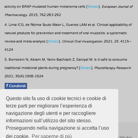
activity on BRAF-mutated human melanoma cells [
Sintesi
].
European Journal of
Pharmacology
. 2015; 762:283-292
4. Lima ICG, de Fátima Souto Maior L, Gueiros LAM et al. Clinical applicability of
natural products for prevention and treatment of oral mucositis: a systematic
review and meta-analysis [
Sintesi
].
Clinical Oral Investigation
. 2021; 25: 4115–
4124
5. Bernstein N, Akram M, Yaniv-Bachrach Z, Daniyal M. Is it safe to consume
traditional medicinal plants during pregnancy? [
Sintesi
].
Phytotherapy Research
.
2021; 35(4):1908-1924
f
Condividi
Questo sito fa uso di cookie tecnici e cookie di
Pubblicato: 27 Gennaio 2022
terze parti per migliorare l’esperienza di
navigazione degli utenti e per raccogliere
informazioni sull’utilizzo del sito stesso.
Proseguendo nella navigazione si accetta l’uso
dei cookie.
Per saperne di più
© 2018
ISSalute - Sito sviluppato e gestito dall’Istituto