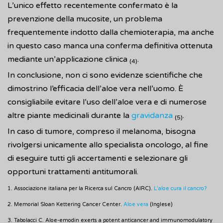
L’unico effetto recentemente confermato è la
prevenzione della mucosite, un problema
frequentemente indotto dalla chemioterapia, ma anche
in questo caso manca una conferma definitiva ottenuta
mediante un’applicazione clinica
.
(4)
In conclusione, non ci sono evidenze scientifiche che
dimostrino l’efficacia dell’aloe vera nell’uomo. È
consigliabile evitare l’uso dell’aloe vera e di numerose
altre piante medicinali durante la
gravidanza
.
(5)
In caso di tumore, compreso il melanoma, bisogna
rivolgersi unicamente allo specialista oncologo, al fine
di eseguire tutti gli accertamenti e selezionare gli
opportuni trattamenti antitumorali.
1. Associazione italiana per la Ricerca sul Cancro (AIRC).
L'aloe cura il cancro?
2.
Memorial Sloan Kettering Cancer Center.
Aloe vera
(Inglese)
3. Tabolacci C. Aloe-emodin exerts a potent anticancer and immunomodulatory