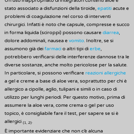
Un uso inappropriato di integratori contenti aloe è
stato associato a disfunzioni della tiroide,
epatiti
acute e
problemi di coagulazione nel corso di interventi
chirurgici. Infatti è noto che capsule, compresse e succo
in forma liquida (sciroppi) possono causare
diarrea
,
dolore addominali, nausea e
vomito
. Inoltre, se si
assumono già dei
farmaci
o altri tipi di
erbe
,
potrebbero verificarsi delle interferenze dannose tra le
diverse sostanze, anche molto pericolose per la salute.
In particolare, si possono verificare
reazioni allergiche
a gel e creme a base di aloe vera, soprattutto per chi è
allergico a cipolle, aglio, tulipani e simili o in caso di
utilizzo per lunghi periodi. Per questo motivo, prima di
assumere la aloe vera, come crema o gel per uso
topico, è consigliabile fare il test, per sapere se si è
allergici
.
(1, 2)
È importante evidenziare che non c’è alcuna