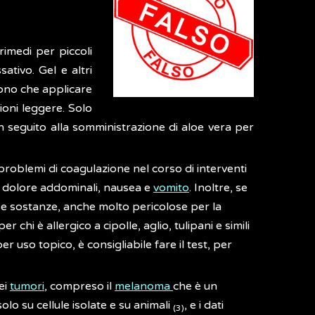
rimedi per piccoli
ativo. Gel e altri
cono che applicare
tioni leggere. Solo
in seguito alla somministrazione di aloe vera per
problemi di coagulazione nel corso di interventi
, dolore addominali, nausea e
vomito
. Inoltre, se
rse sostanze, anche molto pericolose per la
 chi è allergico a cipolle, aglio, tulipani e simili
r uso topico, è consigliabile fare il test, per
ei
tumori
, compreso il
melanoma
che è un
solo su cellule isolate e su animali
, e i dati
(3)