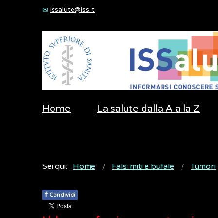
issalute@iss.it
Home
La salute dalla A alla Z
Sei qui:
Home
Falsi miti e bufale
Tumori
f
Condividi