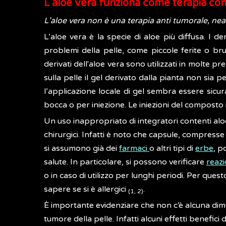
L'aloe vera funziona come terapia co
L’aloe vera non è una terapia anti tumorale, n
L’aloe vera è la specie di aloe più diffusa. I de
problemi della pelle, come piccole ferite o bru
derivati dell'aloe vera sono utilizzati in molte 
sulla pelle il gel derivato dalla pianta non sia p
l’applicazione locale di gel sembra essere sicur
bocca o per iniezione. Le iniezioni del composto 
Un uso inappropriato di integratori contenti aloe
chirurgici. Infatti è noto che capsule, compress
si assumono già dei
farmaci
o altri tipi di
erbe
, p
salute. In particolare, si possono verificare
reazi
o in caso di utilizzo per lunghi periodi. Per ques
sapere se si è allergici
.
(1, 2)
È importante evidenziare che non c’è alcuna dimost
tumore della pelle. Infatti alcuni effetti benefici