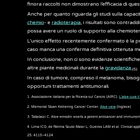
finora raccolti non dimostrano l’efficacia di qu
Anche per quanto riguarda gli studi sulla capacità 
chemio
- e
radioterapia
, i risultati sono contrad
possa avere un ruolo di supporto alla chemiotera
L’unico effetto recentemente confermato è la p
caso manca una conferma definitiva ottenuta me
In conclusione, non ci sono evidenze scientifiche 
altre piante medicinali durante la
gravidanza
.
(5)
In caso di tumore, compreso il melanoma, bisogna 
opportuni trattamenti antitumorali.
1. Associazione italiana per la Ricerca sul Cancro (AIRC).
L'aloe cura i
2.
Memorial Sloan Kettering Cancer Center.
Aloe vera
(Inglese)
3. Tabolacci C. Aloe-emodin exerts a potent anticancer and immun
4. Lima ICG, de Fátima Souto Maior L, Gueiros LAM et al. Clinical appl
25: 4115–4124