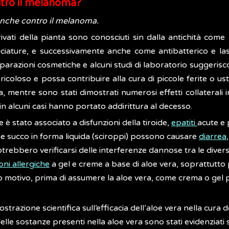
ntro il melanoma?
eanche contro il melanoma.
rivati della pianta sono conosciuti sin dalla antichità come 
ciature, e successivamente anche come antibatterico e lass
preparazioni cosmetiche e alcuni studi di laboratorio suggeris
ericoloso e possa contribuire alla cura di piccole ferite o us
a, mentre sono stati dimostrati numerosi effetti collaterali 
in alcuni casi hanno portato addirittura al decesso.
 è stato associato a disfunzioni della tiroide,
epatiti
acute e 
e e succo in forma liquida (sciroppi) possono causare
diarrea
otrebbero verificarsi delle interferenze dannose tra le dive
oni allergiche
a gel e creme a base di aloe vera, soprattutto per
to motivo, prima di assumere la aloe vera, come crema o gel pe
razione scientifica sull’efficacia dell’aloe vera nella cura d
 delle sostanze presenti nella aloe vera sono stati evidenziati 