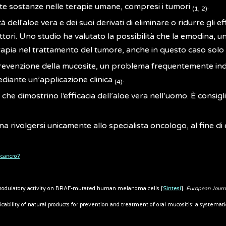
este sostanze nelle terapie umane, compresi i tumori
.
(1, 2)
dell'aloe vera e dei suoi derivati di eliminare o ridurre gli eff
dittori. Uno studio ha valutato la possibilità che la emodina, 
pia nel trattamento del tumore, anche in questo caso solo su
revenzione della mucosite, un problema frequentemente ind
diante un’applicazione clinica
.
(4)
che dimostrino l’efficacia dell’aloe vera nell’uomo. È consigl
rivolgersi unicamente allo specialista oncologo, al fine di es
l cancro?
omodulatory activity on BRAF-mutated human melanoma cells [
Sintesi
].
European Journ
icability of natural products for prevention and treatment of oral mucositis: a systemat