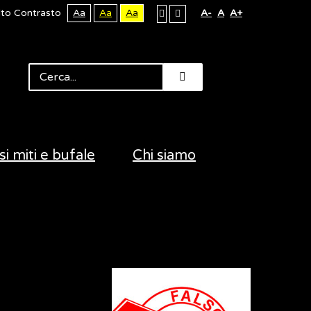
lto Contrasto
Aa
Aa
Aa
A-
A
A+
si miti e bufale
Chi siamo