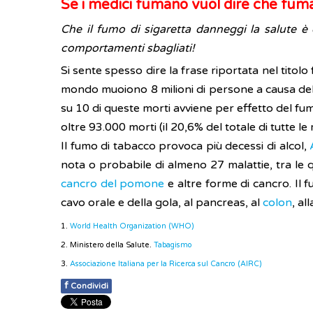
Se i medici fumano vuol dire che fuma
Che il fumo di sigaretta danneggi la salute 
comportamenti sbagliati!
Si sente spesso dire la frase riportata nel titolo
mondo muoiono 8 milioni di persone a causa de
su 10 di queste morti avviene per effetto del fumo
oltre 93.000 morti (il 20,6% del totale di tutte le 
Il fumo di tabacco provoca più decessi di alcol,
nota o probabile di almeno 27 malattie, tra le 
cancro del pomone
e altre forme di cancro. Il fu
cavo orale e della gola, al pancreas, al
colon
, al
1.
World Health Organization (WHO)
2. Ministero della Salute.
Tabagismo
3.
Associazione Italiana per la Ricerca sul Cancro (AIRC)
f
Condividi