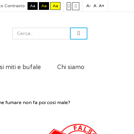
to Contrasto
Aa
Aa
Aa
A-
A
A+
si miti e bufale
Chi siamo
che fumare non fa poi così male?