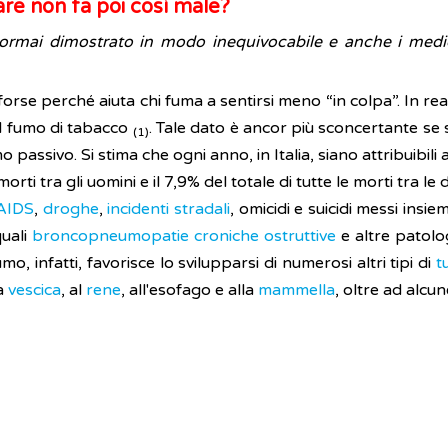
re non fa poi così male?
è ormai dimostrato in modo inequivocabile e anche i med
 forse perché aiuta chi fuma a sentirsi meno “in colpa”. In re
l fumo di tabacco
. Tale dato è ancor più sconcertante se 
(1)
 passivo. Si stima che ogni anno, in Italia, siano attribuibili
morti tra gli uomini e il 7,9% del totale di tutte le morti tra l
AIDS
,
droghe
,
incidenti stradali
, omicidi e suicidi messi insi
quali
broncopneumopatie croniche ostruttive
e altre patolo
mo, infatti, favorisce lo svilupparsi di numerosi altri tipi di
t
la
vescica
, al
rene
, all'esofago e alla
mammella
, oltre ad alcu