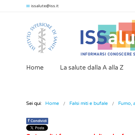
issalute@iss.it
Home
La salute dalla A alla Z
Sei qui:
Home
Falsi miti e bufale
Fumo, a
f
Condividi