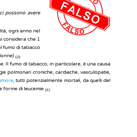
ici possono avere
altà, ogni anno nel
si considera che 1
 al fumo di tabacco
e donne)
.
(2)
eme. Il fumo di tabacco, in particolare, è una causa
gie polmonari croniche, cardiache, vasculopatie,
umore
, tutti potenzialmente mortali, da quelli del
ne forme di leucemie
.
(3)