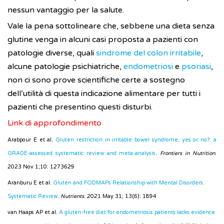
nessun vantaggio per la salute.
Vale la pena sottolineare che, sebbene una dieta senza
glutine venga in alcuni casi proposta a pazienti con
patologie diverse, quali
sindrome del colon irritabile
,
alcune patologie psichiatriche,
endometriosi
e
psoriasi
,
non ci sono prove scientifiche certe a sostegno
dell’utilità di questa indicazione alimentare per tutti i
pazienti che presentino questi disturbi.
Link di approfondimento
Arabpour E et al.
Gluten restriction in irritable bowel syndrome, yes or no?: a
GRADE-assessed systematic review and meta-analysis
.
Frontiers in Nutrition
.
2023 Nov 1;10: 1273629
Aranburu E et al.
Gluten and FODMAPs Relationship with Mental Disorders:
Systematic Review
.
Nutrients
. 2021 May 31; 13(6): 1894
van Haaps AP et al.
A gluten-free diet for endometriosis patients lacks evidence