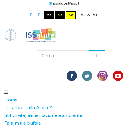
issalute@iss.it
Aa
Aa
Aa
A-
A
A+
Home
La salute dalla A alla Z
Stili di vita, alimentazione e ambiente
Falsi miti e bufale