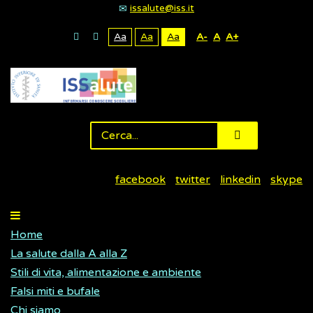
issalute@iss.it
Aa
Aa
Aa
A-
A
A+
facebook
twitter
linkedin
skype
Home
La salute dalla A alla Z
Stili di vita, alimentazione e ambiente
Falsi miti e bufale
Chi siamo