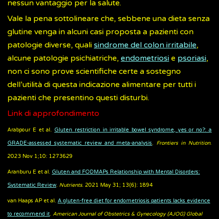
nessun vantaggio per la salute.
Vale la pena sottolineare che, sebbene una dieta senza
glutine venga in alcuni casi proposta a pazienti con
patologie diverse, quali
sindrome del colon irritabile
,
alcune patologie psichiatriche,
endometriosi
e
psoriasi
,
non ci sono prove scientifiche certe a sostegno
dell’utilità di questa indicazione alimentare per tutti i
pazienti che presentino questi disturbi.
Link di approfondimento
Arabpour E et al.
Gluten restriction in irritable bowel syndrome, yes or no?: a
GRADE-assessed systematic review and meta-analysis
.
Frontiers in Nutrition
.
2023 Nov 1;10: 1273629
Aranburu E et al.
Gluten and FODMAPs Relationship with Mental Disorders:
Systematic Review
.
Nutrients
. 2021 May 31; 13(6): 1894
van Haaps AP et al.
A gluten-free diet for endometriosis patients lacks evidence
to recommend it
.
American Journal of Obstetrics & Gynecology (AJOG) Global