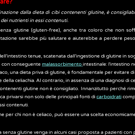
tare?
inazione dalla dieta di cibi contenenti glutine, è consigliab
dei nutrienti in essi contenuti.
 senza glutine (gluten-free), anche tra coloro che non so
entazione sarebbe più salutare e aiuterebbe a perdere peso
ll’intestino tenue, scatenata dall’ingestione di glutine in s
ali, con conseguente
malassorbimento
intestinale: l'intestino
iaco, una dieta priva di glutine, è fondamentale per evitare di
 della celiachia. Al contrario, in assenza di una diagnosi di 
 contenenti glutine non è consigliato.
Innanzitutto perché rim
ica privarsi non solo delle principali fonti di
carboidrati
comple
ssi contenuti.
utine per chi non è celiaco, può essere una scelta economic
 senza glutine venga in alcuni casi proposta a pazienti con 