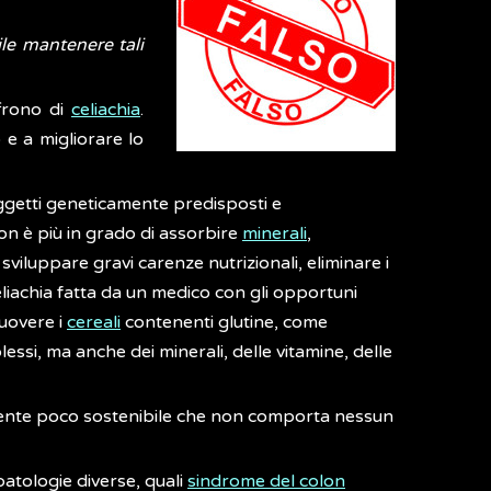
ile mantenere tali
ffrono di
celiachia
.
 e a migliorare lo
oggetti geneticamente predisposti e
 non è più in grado di assorbire
minerali
,
 sviluppare gravi carenze nutrizionali, eliminare i
celiachia fatta da un medico con gli opportuni
uovere i
cereali
contenenti glutine, come
ssi, ma anche dei minerali, delle vitamine, delle
amente poco sostenibile che non comporta nessun
patologie diverse, quali
sindrome del colon