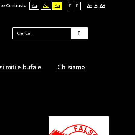
lto Contrasto
Aa
Aa
Aa
A-
A
A+
si miti e bufale
Chi siamo