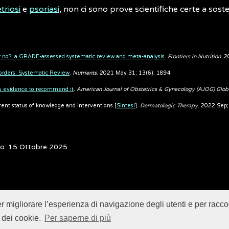
riosi
e
psoriasi
, non ci sono prove scientifiche certe a soste
.
 or no?: a GRADE-assessed systematic review and meta-analysis
.
Frontiers in Nutrition
. 
orders: Systematic Review
.
Nutrients
. 2021 May 31; 13(6): 1894
cks evidence to recommend it
.
American Journal of Obstetrics & Gynecology (AJOG) Glob
rrent status of knowledge and interventions [
Sintesi
].
Dermatologic Therapy
. 2022 Sep
to: 15 Ottobre 2025
er migliorare l’esperienza di navigazione degli utenti e per raccog
Istituto Superiore di Sanità (ISS) -
Disclaimer
-
Cookie
 dei cookie.
Per saperne di più