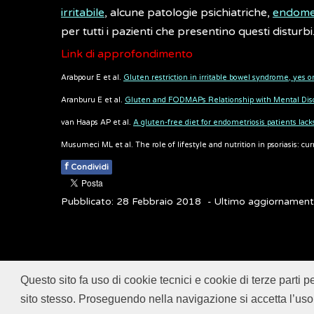
irritabile
, alcune patologie psichiatriche,
endomet
per tutti i pazienti che presentino questi disturbi
Link di approfondimento
Arabpour E et al.
Gluten restriction in irritable bowel syndrome, yes
Aranburu E et al.
Gluten and FODMAPs Relationship with Mental Dis
van Haaps AP et al.
A gluten-free diet for endometriosis patients la
Musumeci ML et al. The role of lifestyle and nutrition in psoriasis: cu
f
Condividi
Pubblicato: 28 Febbraio 2018
- Ultimo aggiornamen
Questo sito fa uso di cookie tecnici e cookie di terze parti p
© 2018
ISSalute - Sito sviluppato e gestito dall’
sito stesso. Proseguendo nella navigazione si accetta l’uso