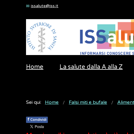
issalute@iss.it
Home
La salute dalla A alla Z
Sei qui:
Home
Falsi miti e bufale
Alimen
f
Condividi