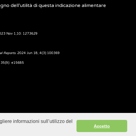
gno dell’utilità di questa indicazione alimentare
2023 Nov 1;10: 1273629
al Reports
. 2024 Jun 18; 4(3):100369
; 35(9): e15685
liere informazioni sull’utilizzo del
Sitemap
Accetto