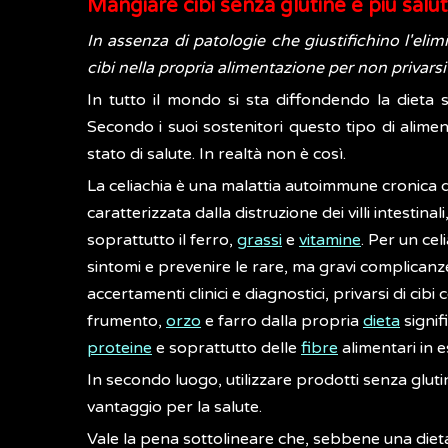
Mangiare cibi senza glutine è più salu
In assenza di patologie che giustifichino l'elim
cibi nella propria alimentazione per non privarsi 
In tutto il mondo si sta diffondendo la dieta
Secondo i suoi sostenitori questo tipo di alim
stato di salute. In realtà non è così.
La celiachia è una malattia autoimmune cronica de
caratterizzata dalla distruzione dei villi intestin
soprattutto il ferro,
grassi
e
vitamine
. Per un cel
sintomi e prevenire le rare, ma gravi complicanze
accertamenti clinici e diagnostici, privarsi di cibi
frumento,
orzo
e farro dalla propria
dieta
signif
proteine
e soprattutto delle
fibre
alimentari in e
In secondo luogo, utilizzare prodotti senza gl
vantaggio per la salute.
Vale la pena sottolineare che, sebbene una dieta