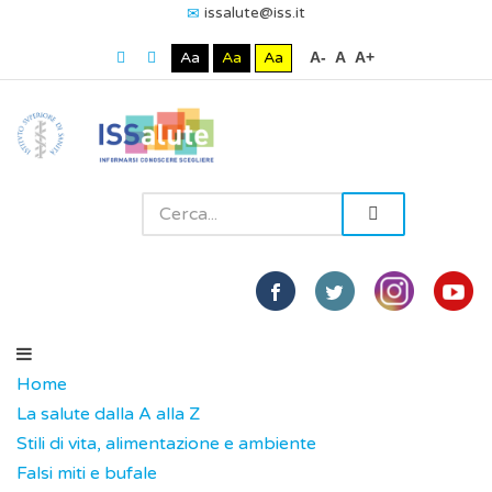
issalute@iss.it
Aa
Aa
Aa
A-
A
A+
Home
La salute dalla A alla Z
Stili di vita, alimentazione e ambiente
Falsi miti e bufale