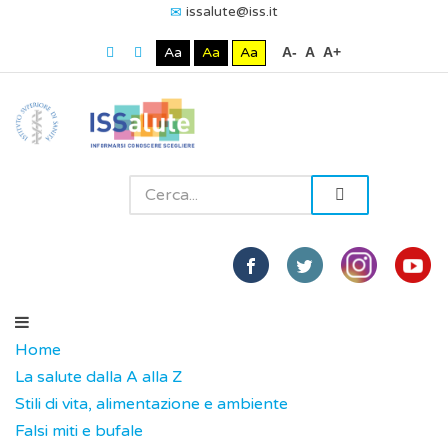
issalute@iss.it
Aa
Aa
Aa
A-
A
A+
Home
La salute dalla A alla Z
Stili di vita, alimentazione e ambiente
Falsi miti e bufale