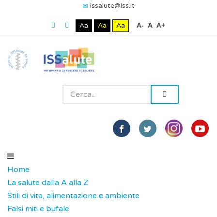
issalute@iss.it
Aa
Aa
Aa
A-
A
A+
Home
La salute dalla A alla Z
Stili di vita, alimentazione e ambiente
Falsi miti e bufale