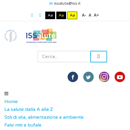
issalute@iss.it
Aa
Aa
Aa
A-
A
A+
Home
La salute dalla A alla Z
Stili di vita, alimentazione e ambiente
Falsi miti e bufale