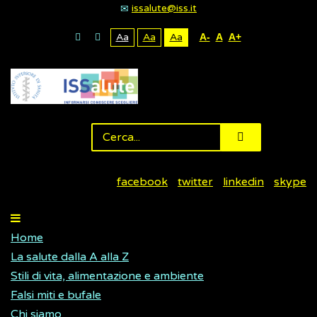
issalute@iss.it
Aa
Aa
Aa
A-
A
A+
facebook
twitter
linkedin
skype
Home
La salute dalla A alla Z
Stili di vita, alimentazione e ambiente
Falsi miti e bufale
Chi siamo