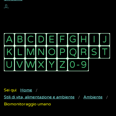
Sei qui:
Home
Stili di vita, alimentazione e ambiente
Ambiente
Biomonitoraggio umano