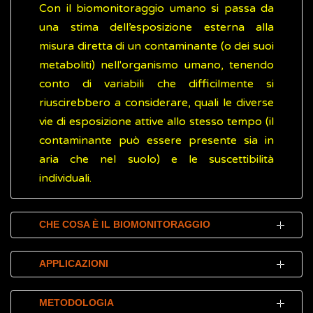
Con il biomonitoraggio umano si passa da
una stima dell’esposizione esterna alla
misura diretta di un contaminante (o dei suoi
metaboliti) nell'organismo umano, tenendo
conto di variabili che difficilmente si
riuscirebbero a considerare, quali le diverse
vie di esposizione attive allo stesso tempo (il
contaminante può essere presente sia in
aria che nel suolo) e le suscettibilità
individuali.
CHE COSA È IL BIOMONITORAGGIO
Il
biomonitoraggio umano
è uno strumento
APPLICAZIONI
della ricerca scientifica usato sempre più
spesso per misurare l’esposizione umana a
Il biomonitoraggio umano è stato introdotto
METODOLOGIA