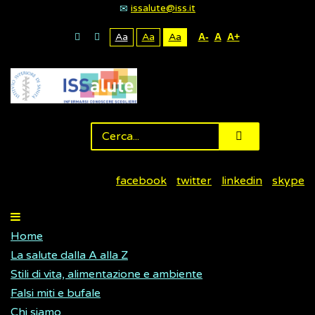
issalute@iss.it
Aa
Aa
Aa
A-
A
A+
facebook
twitter
linkedin
skype
Home
La salute dalla A alla Z
Stili di vita, alimentazione e ambiente
Falsi miti e bufale
Chi siamo