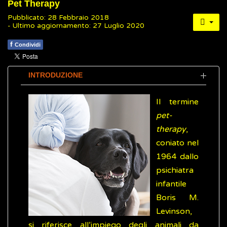
Pet Therapy
Pubblicato: 28 Febbraio 2018
- Ultimo aggiornamento: 27 Luglio 2020
f
Condividi
INTRODUZIONE
Il termine
pet-
therapy
,
coniato nel
1964 dallo
psichiatra
infantile
Boris M.
Levinson,
si riferisce all’impiego degli animali da