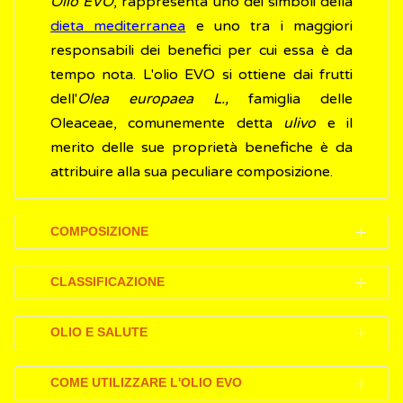
Olio EVO
, rappresenta uno dei simboli della
dieta mediterranea
e uno tra i maggiori
responsabili dei benefici per cui essa è da
tempo nota. L'olio EVO si ottiene dai frutti
dell'
Olea europaea
L.,
famiglia delle
Oleaceae, comunemente detta
ulivo
e il
merito delle sue proprietà benefiche è da
attribuire alla sua peculiare composizione.
COMPOSIZIONE
L'olio di oliva è costituito per il 99% da
grassi
.
CLASSIFICAZIONE
Nello specifico, si possono distinguere:
Pochi alimenti hanno regolamenti scrupolosi
acidi grassi monoinsaturi
(63-83%),
OLIO E SALUTE
come quelli che normano la classificazione,
specialmente Acido Oleico
la produzione e la commercializzazione
Nella letteratura scientifica ci sono numerosi
acidi grassi saturi
, di cui il 7-17% di Acido
COME UTILIZZARE L'OLIO EVO
dell'olio di oliva, olio di cui l'Italia, dopo la