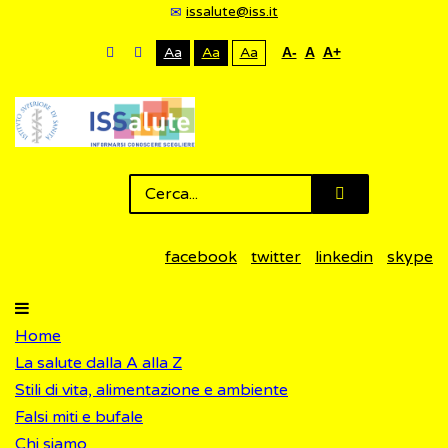
issalute@iss.it
Aa
Aa
Aa
A-
A
A+
facebook
twitter
linkedin
skype
Home
La salute dalla A alla Z
Stili di vita, alimentazione e ambiente
Falsi miti e bufale
Chi siamo