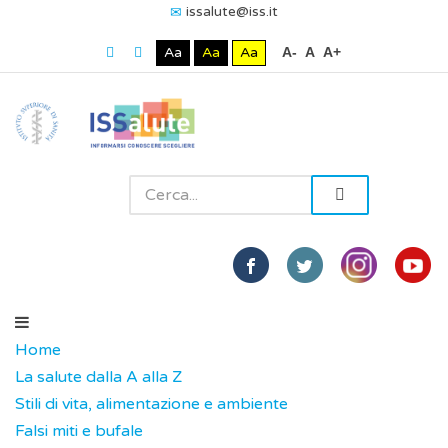
issalute@iss.it
Aa
Aa
Aa
A-
A
A+
Home
La salute dalla A alla Z
Stili di vita, alimentazione e ambiente
Falsi miti e bufale