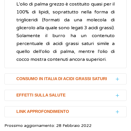
L'olio di palma grezzo è costituito quasi per il
100% di lipidi, soprattutto nella forma di
trigliceridi (formati da una molecola di
glicerolo alla quale sono legati 3 acidi grassi).
Solamente il burro ha un contenuto
percentuale di acidi grassi saturi simile a
quello dell'olio di palma, mentre l'olio di
cocco mostra contenuti ancora superiori.
CONSUMO IN ITALIA DI ACIDI GRASSI SATURI
I principali organismi sanitari nazionali e
EFFETTI SULLA SALUTE
internazionali raccomandano che le calorie
fornite dagli acidi grassi saturi non superino
I possibili effetti negativi sulla salute dell'olio
LINK APPROFONDIMENTO
il 10% del totale giornaliero quindi, per un
di palma sono legati alla presenza in esso di
fabbisogno teorico di 2000 kilocalorie
Prossimo aggiornamento: 28 Febbraio 2022
una rilevante quantità di acidi grassi saturi
Istituto Superiore di Sanità (ISS).
Parere