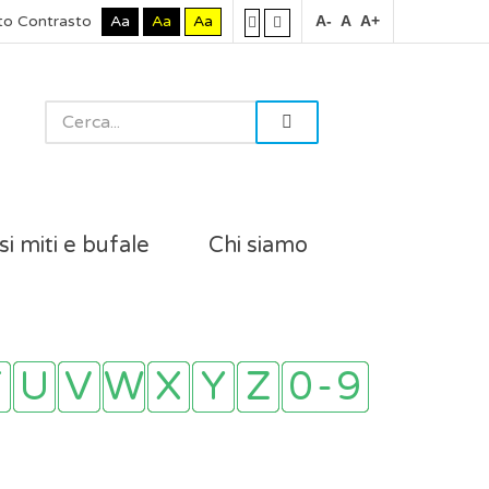
to Contrasto
Aa
Aa
Aa
A-
A
A+
si miti e bufale
Chi siamo