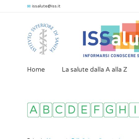
issalute@iss.it
Home
La salute dalla A alla Z