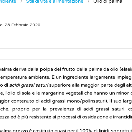
ambiente
Stili di vita e alimentazione
Olio di palma
o: 28 Febbraio 2020
 palma deriva dalla polpa del frutto della palma da olio (elae
 temperatura ambiente. È un ingrediente largamente impiega
o di
acidi grassi saturi
superiore alla maggior parte degli altri
le, l'olio di soia e le margarine vegetali che hanno un minor
ior contenuto di acidi grassi mono/polinsaturi). Il suo lar
 che, proprio per la prevalenza di acidi grassi saturi, co
zza ed è più resistente ai processi di ossidazione e irrancid
 palma grezzo è costituito quasi per il 100% di lipidi, soprattut