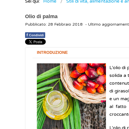
Sei qui:
Home
Stili di vita, alimentazione e 
Olio di palma
Pubblicato: 28 Febbraio 2018
- Ultimo aggiornament
f
Condividi
INTRODUZIONE
L'olio di
solida a
contenut
di giraso
e un magg
al fatto
croccante
L'olio di