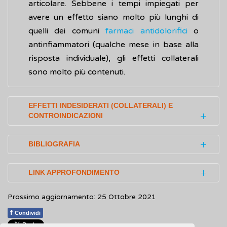
articolare. Sebbene i tempi impiegati per
avere un effetto siano molto più lunghi di
quelli dei comuni
farmaci antidolorifici
o
antinfiammatori (qualche mese in base alla
risposta individuale), gli effetti collaterali
sono molto più contenuti.
EFFETTI INDESIDERATI (COLLATERALI) E
CONTROINDICAZIONI
Se presa nelle quantità raccomandate, la
BIBLIOGRAFIA
glucosamina solfato è ben tollerata.
EFSA Panel on Dietetic Products, Nutrition
LINK APPROFONDIMENTO
Gli effetti indesiderati (effetti collaterali)
and Allergies (NDA).
Scientific Opinion on
riportati sono molto rari, tuttavia, l'uso orale
Prossimo aggiornamento: 25 Ottobre 2021
the substantiation of a health claim related
Mayo Clinic.
Glucosamine
(Inglese)
di glucosamina solfato può causare nausea,
to glucosamine and maintenance of normal
f
Condividi
bruciore di stomaco,
costipazione
,
National Institutes of Health (NIH). National
joint cartilage pursuant to Article 13(5) of