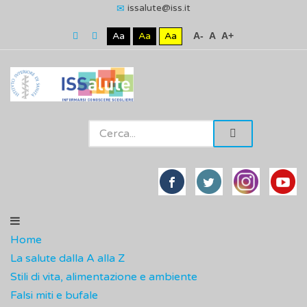
issalute@iss.it
Aa
Aa
Aa
A-
A
A+
Home
La salute dalla A alla Z
Stili di vita, alimentazione e ambiente
Falsi miti e bufale