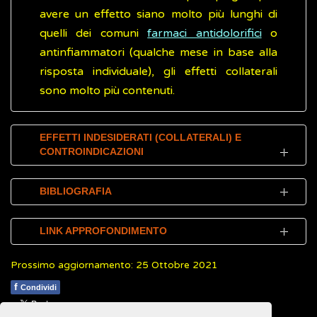
avere un effetto siano molto più lunghi di
quelli dei comuni
farmaci antidolorifici
o
antinfiammatori (qualche mese in base alla
risposta individuale), gli effetti collaterali
sono molto più contenuti.
EFFETTI INDESIDERATI (COLLATERALI) E
CONTROINDICAZIONI
Se presa nelle quantità raccomandate, la
BIBLIOGRAFIA
glucosamina solfato è ben tollerata.
EFSA Panel on Dietetic Products, Nutrition
LINK APPROFONDIMENTO
Gli effetti indesiderati (effetti collaterali)
and Allergies (NDA).
Scientific Opinion on
riportati sono molto rari, tuttavia, l'uso orale
Prossimo aggiornamento: 25 Ottobre 2021
the substantiation of a health claim related
Mayo Clinic.
Glucosamine
(Inglese)
di glucosamina solfato può causare nausea,
to glucosamine and maintenance of normal
f
Condividi
bruciore di stomaco,
costipazione
,
National Institutes of Health (NIH). National
joint cartilage pursuant to Article 13(5) of