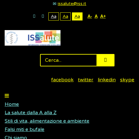
issalute@iss.it
Aa
Aa
Aa
A-
A
A+
facebook
twitter
linkedin
skype
Home
La salute dalla A alla Z
Stili di vita, alimentazione e ambiente
Falsi miti e bufale
Chi siamo