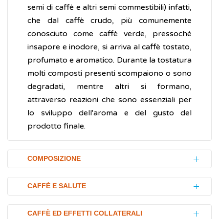
semi di caffè e altri semi commestibili) infatti,
che dal caffè crudo, più comunemente
conosciuto come caffè verde, pressoché
insapore e inodore, si arriva al caffè tostato,
profumato e aromatico. Durante la tostatura
molti composti presenti scompaiono o sono
degradati, mentre altri si formano,
attraverso reazioni che sono essenziali per
lo sviluppo dell'aroma e del gusto del
prodotto finale.
COMPOSIZIONE
Nel caffè tostato sono presenti più di 800
CAFFÈ E SALUTE
componenti volatili. I più abbondanti sono
costituiti dall'alcaloide
caffeina
e dall'
acido
La caffeina è in grado di interagire con
CAFFÈ ED EFFETTI COLLATERALI