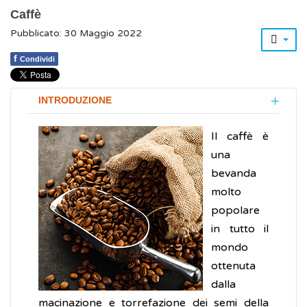
Caffè
Pubblicato: 30 Maggio 2022
f
Condividi
INTRODUZIONE
Il caffè è
una
bevanda
molto
popolare
in tutto il
mondo
ottenuta
dalla
macinazione e torrefazione dei semi della