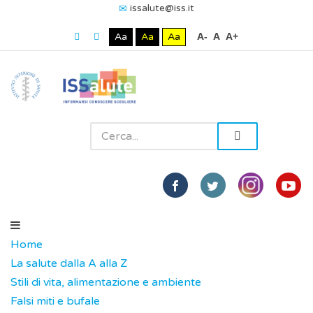
issalute@iss.it
Aa
Aa
Aa
A-
A
A+
Home
La salute dalla A alla Z
Stili di vita, alimentazione e ambiente
Falsi miti e bufale