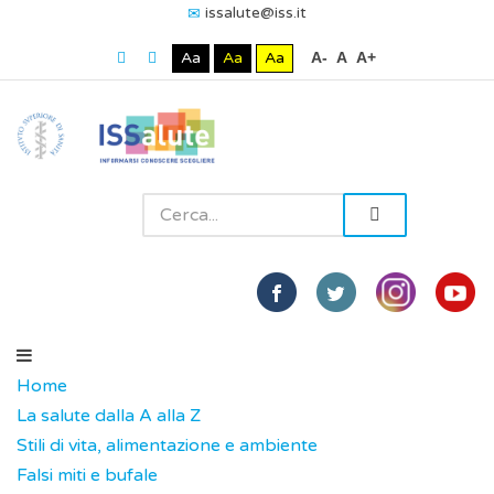
issalute@iss.it
Aa
Aa
Aa
A-
A
A+
Home
La salute dalla A alla Z
Stili di vita, alimentazione e ambiente
Falsi miti e bufale