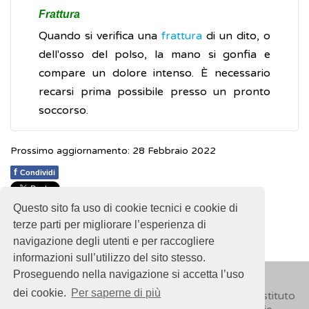
Frattura
Quando si verifica una
frattura
di un dito, o
dell'osso del polso, la mano si gonfia e
compare un dolore intenso. È necessario
recarsi prima possibile presso un pronto
soccorso.
Prossimo aggiornamento: 28 Febbraio 2022
f
Condividi
Questo sito fa uso di cookie tecnici e cookie di
1
1
1
1
1
Rating 2.25 (59 Votes)
terze parti per migliorare l’esperienza di
navigazione degli utenti e per raccogliere
informazioni sull’utilizzo del sito stesso.
Proseguendo nella navigazione si accetta l’uso
dei cookie.
Per saperne di più
© 2018
ISSalute - Sito sviluppato e gestito dall’Istituto