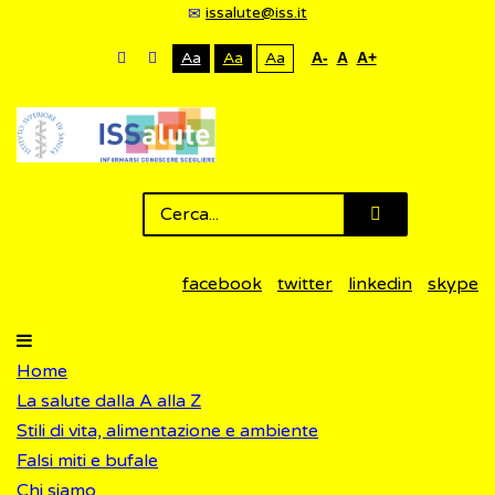
issalute@iss.it
Aa
Aa
Aa
A-
A
A+
facebook
twitter
linkedin
skype
Home
La salute dalla A alla Z
Stili di vita, alimentazione e ambiente
Falsi miti e bufale
Chi siamo