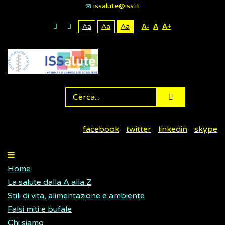
issalute@iss.it
Aa
Aa
Aa
A-
A
A+
facebook
twitter
linkedin
skype
Home
La salute dalla A alla Z
Stili di vita, alimentazione e ambiente
Falsi miti e bufale
Chi siamo