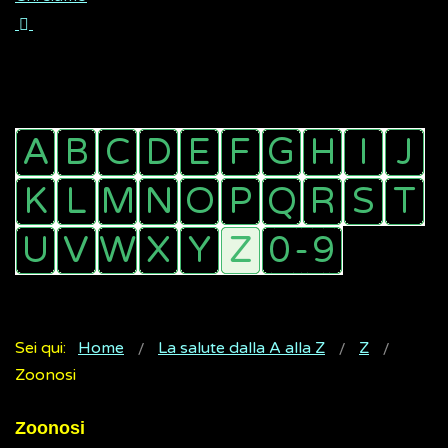
Sei qui:
Home
La salute dalla A alla Z
Z
Zoonosi
Zoonosi