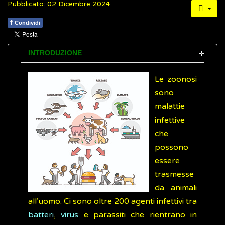
Pubblicato: 02 Dicembre 2024
f
Condividi
INTRODUZIONE
Le zoonosi
sono
malattie
infettive
che
possono
essere
trasmesse
da animali
all’uomo. Ci sono oltre 200 agenti infettivi tra
batteri
,
virus
e parassiti che rientrano in