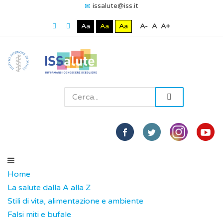
issalute@iss.it
Aa
Aa
Aa
A-
A
A+
Home
La salute dalla A alla Z
Stili di vita, alimentazione e ambiente
Falsi miti e bufale