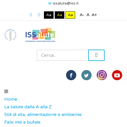
issalute@iss.it
Aa
Aa
Aa
A-
A
A+
Home
La salute dalla A alla Z
Stili di vita, alimentazione e ambiente
Falsi miti e bufale