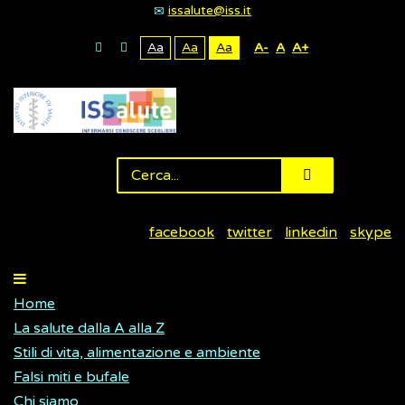
issalute@iss.it
Aa
Aa
Aa
A-
A
A+
facebook
twitter
linkedin
skype
Home
La salute dalla A alla Z
Stili di vita, alimentazione e ambiente
Falsi miti e bufale
Chi siamo